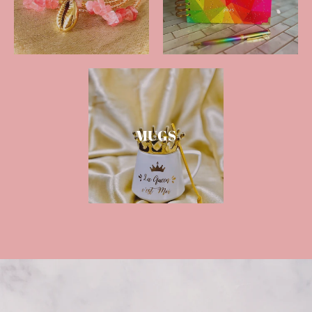
O
U
T
I
Q
U
E
MUGS