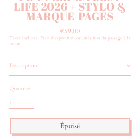
LIFE 2026 + STYLO &
MARQUE-PAGES
€59,00
Prix
Taxes incluses.
Frais d'expédition
calculés lors du passage à la
régulier
caisse.
Description
Quantité
Épuisé